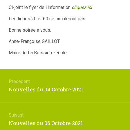
Ci-joint le flyer de l’information
cliquez ici
Les lignes 20 et 60 ne circuleront pas.
Bonne soirée à vous.
Anne-Françoise GAILLOT
Maire de La Boissière-école
Navigation
de
Précédent
l’article
Article
Nouvelles du 04 Octobre 2021
précédent
:
Suivant
Article
Nouvelles du 06 Octobre 2021
suivant