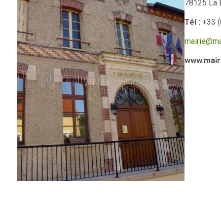
78125 La 
Tél :
+33 (
mairie@mai
www.mairi