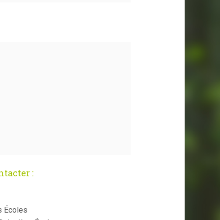
tacter :
s Écoles