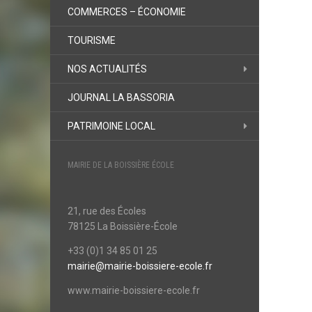
COMMERCES – ÉCONOMIE
TOURISME
NOS ACTUALITÉS
JOURNAL LA BASSORIA
PATRIMOINE LOCAL
MAIRIE DE LA BOISSIÈRE ÉCOLE
21, rue des Écoles
78125 La Boissière-École
+33 (0)1 34 85 01 25
mairie@mairie-boissiere-ecole.fr
www.mairie-boissiere-ecole.fr