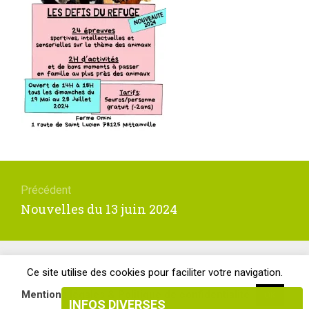
Navigation
de
Précédent
l’article
Article
Nouvelles du 13 juin 2024
précédent
:
Site officiel de la Mairie de la Boissière-École ©Tous droits réservés
Ce site utilise des cookies pour faciliter votre navigation.
.
Mentions légales & Politique de confidentialité
OK
INFOS DIVERSES