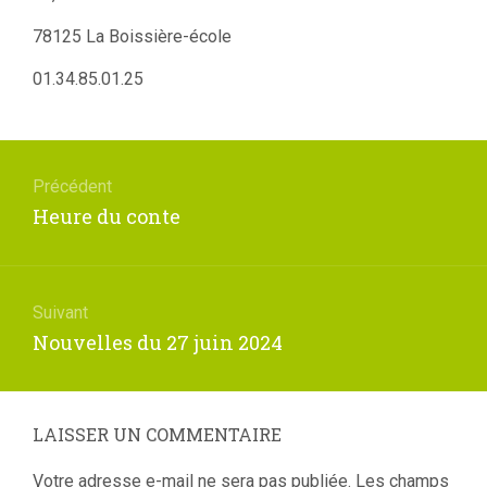
78125 La Boissière-école
01.34.85.01.25
Navigation
de
Précédent
l’article
Article
Heure du conte
précédent
:
Suivant
Article
Nouvelles du 27 juin 2024
suivant
:
LAISSER UN COMMENTAIRE
Votre adresse e-mail ne sera pas publiée.
Les champs