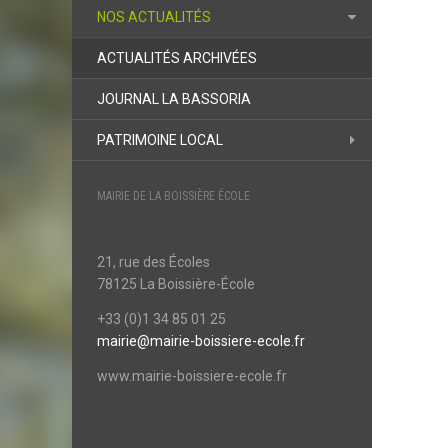
NOS ACTUALITÉS
ACTUALITÉS ARCHIVÉES
JOURNAL LA BASSORIA
PATRIMOINE LOCAL
MAIRIE DE LA BOISSIÈRE ÉCOLE
21, rue des Écoles
78125 La Boissière-École
+33 (0)1 34 85 01 25
mairie@mairie-boissiere-ecole.fr
www.mairie-boissiere-ecole.fr