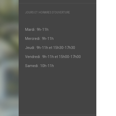
JOURS ET HORAIRES D’OUVERTURE
Mardi : 9h-11h
Mercredi : 9h-11h
Jeudi : 9h-11h et 15h30-17h30
Vendredi : 9h-11h et 15h00-17h00
Samedi : 10h-11h