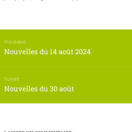
tion
Précédent
e
Article
Nouvelles du 14 août 2024
précédent
:
Suivant
Article
Nouvelles du 30 août
suivant
: