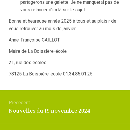
partagerons une galette. Je ne manquerai pas de
vous relancer d’ici là sur le sujet.
Bonne et heureuse année 2025 à tous et au plaisir de
vous retrouver au mois de janvier.
Anne-Françoise GAILLOT
Maire de La Boissière-école
21, rue des écoles
78125 La Boissière-école 01.34.85.01.25
Navigation
de
Précédent
l’article
Article
Nouvelles du 19 novembre 2024
précédent
: