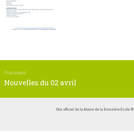
tion
Précédent
e
Article
Nouvelles du 02 avril
précédent
:
Site officiel de la Mairie de la Boissière-École
.