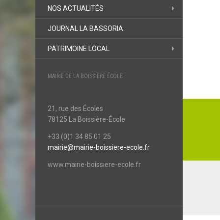
NOS ACTUALITÉS
JOURNAL LA BASSORIA
PATRIMOINE LOCAL
MAIRIE DE LA BOISSIÈRE ÉCOLE
Naviga
21, rue des Écoles
de
78125 La Boissière-École
l’articl
+33 (0)1 34 85 01 25
mairie@mairie-boissiere-ecole.fr
www.mairie-boissiere-ecole.fr