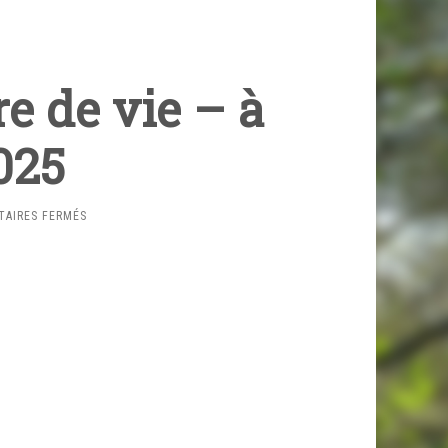
e de vie – à
025
SUR
AIRES FERMÉS
ANNONCE
AUXILIAIRE
DE
VIE
–
À
PUBLIER
2025