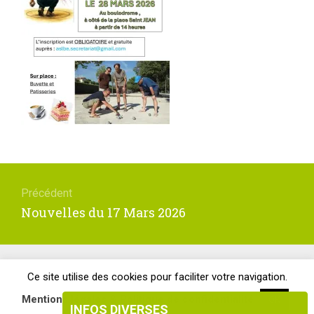
Navigation
de
Précédent
l’article
Article
Nouvelles du 17 Mars 2026
précédent
:
Site officiel de la Mairie de la Boissière-École ©Tous droits réservés
Ce site utilise des cookies pour faciliter votre navigation.
.
Mentions légales & Politique de confidentialité
OK
INFOS DIVERSES