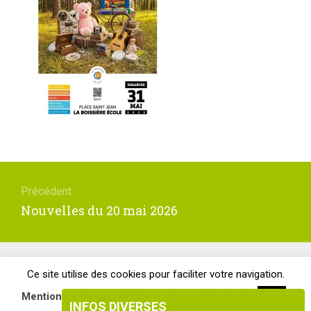
Navigation
de
Précédent
l’article
Article
Nouvelles du 20 mai 2026
précédent
:
Site officiel de la Mairie de la Boissière-École ©Tous droits réservés
Ce site utilise des cookies pour faciliter votre navigation.
.
Mentions légales & Politique de confidentialité
OK
INFOS DIVERSES