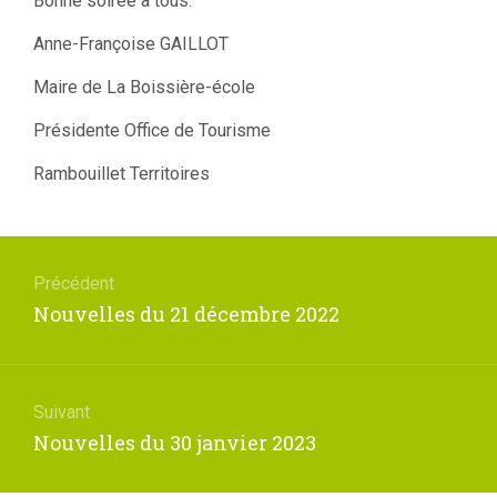
Bonne soirée à tous.
Anne-Françoise GAILLOT
Maire de La Boissière-école
Présidente Office de Tourisme
Rambouillet Territoires
Navigation
de
Précédent
l’article
Article
Nouvelles du 21 décembre 2022
précédent
:
Suivant
Article
Nouvelles du 30 janvier 2023
suivant