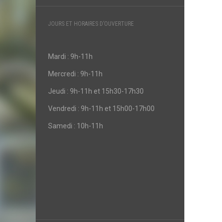
JOURS ET HORAIRES D’OUVERTURE
Mardi : 9h-11h
Mercredi : 9h-11h
Jeudi : 9h-11h et 15h30-17h30
Vendredi : 9h-11h et 15h00-17h00
Samedi : 10h-11h