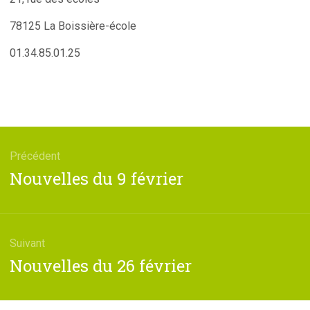
78125 La Boissière-école
01.34.85.01.25
tion
Précédent
e
Article
Nouvelles du 9 février
précédent
:
Suivant
Article
Nouvelles du 26 février
suivant
: