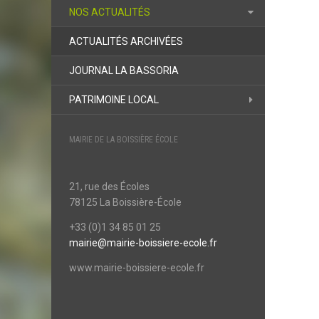
NOS ACTUALITÉS
ACTUALITÉS ARCHIVÉES
JOURNAL LA BASSORIA
PATRIMOINE LOCAL
MAIRIE DE LA BOISSIÈRE ÉCOLE
21, rue des Écoles
78125 La Boissière-École
+33 (0)1 34 85 01 25
mairie@mairie-boissiere-ecole.fr
www.mairie-boissiere-ecole.fr